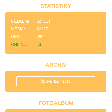
STATISTIKY
CELKEM:
327514
MĚSÍC:
22137
DEN:
769
ONLINE:
13
ARCHIV
ČERVENEC /
2026
FOTOALBUM