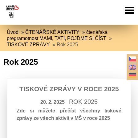
Úvod
»
ČTENÁŘSKÉ AKTIVITY
»
čtenářská
pregramotnost MAMI, TATI, POJĎME SI ČÍST
»
TISKOVÉ ZPRÁVY
»
Rok 2025
Rok 2025
TISKOVÉ ZPRÁVY V ROCE 2025
ROK 2025
20. 2. 2025
Zde si můžete přečíst všechny tiskové
zprávy ze všech aktivit v MŠ v roce 2025