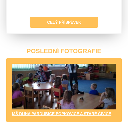
CELÝ PŘÍSPĚVEK
POSLEDNÍ FOTOGRAFIE
MŠ DUHA PARDUBICE POPKOVICE A STARÉ ČIVICE