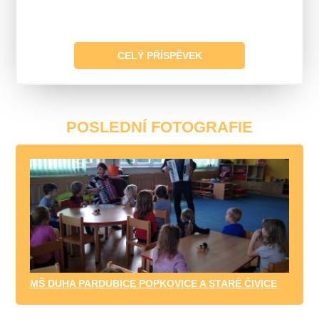
CELÝ PŘÍSPĚVEK
POSLEDNÍ FOTOGRAFIE
MŠ DUHA PARDUBICE POPKOVICE A STARÉ ČIVICE