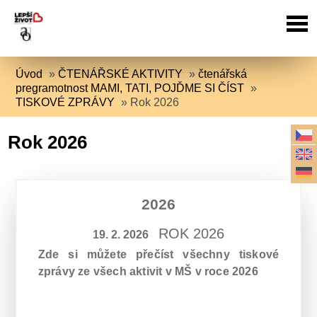
Úvod
»
ČTENÁŘSKÉ AKTIVITY
»
čtenářská
pregramotnost MAMI, TATI, POJĎME SI ČÍST
»
TISKOVÉ ZPRÁVY
»
Rok 2026
Rok 2026
2026
ROK 2026
19. 2. 2026
Zde si můžete přečíst všechny tiskové
zprávy ze všech aktivit v MŠ v roce 2026