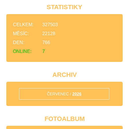
STATISTIKY
CELKEM:
327503
MĚSÍC:
22128
DEN:
766
ONLINE:
7
ARCHIV
ČERVENEC /
2026
FOTOALBUM