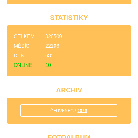
STATISTIKY
CELKEM:
326509
MĚSÍC:
22196
DEN:
635
ONLINE:
10
ARCHIV
ČERVENEC /
2026
FOTOALBUM