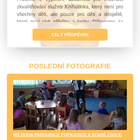
zkvalitňování služeb Knihulínka, který není pro
všechny děti, ale pouze pro děti a dospělé,
které mají rádi příběhy a knihy. Děkujeme za
Vaše 2 minuty pomoci. Váš
KNIHULÍNEK
CELÝ PŘÍSPĚVEK
POSLEDNÍ FOTOGRAFIE
MŠ DUHA PARDUBICE POPKOVICE A STARÉ ČIVICE