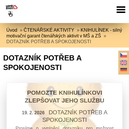
Úvod
»
ČTENÁŘSKÉ AKTIVITY
»
KNIHULÍNEK - silný
motivační garant čtenářských aktivit v MŠ a ZŠ
»
DOTAZNÍK POTŘEB A SPOKOJENOSTI
DOTAZNÍK POTŘEB A
SPOKOJENOSTI
POMOZTE KNIHULÍNKOVI
ZLEPŠOVAT JEHO SLUŽBU
DOTAZNÍK POTŘEB A
19. 2. 2026
SPOKOJENOSTI
Prosíme o vyplnění dotazníku pro možnost