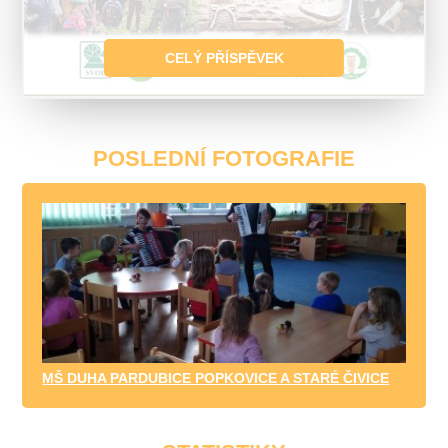
CELÝ PŘÍSPĚVEK
POSLEDNÍ FOTOGRAFIE
MŠ DUHA PARDUBICE POPKOVICE A STARÉ ČIVICE