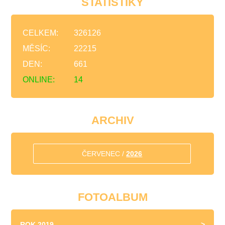
STATISTIKY
CELKEM:
326126
MĚSÍC:
22215
DEN:
661
ONLINE:
14
ARCHIV
ČERVENEC /
2026
FOTOALBUM
ROK 2019