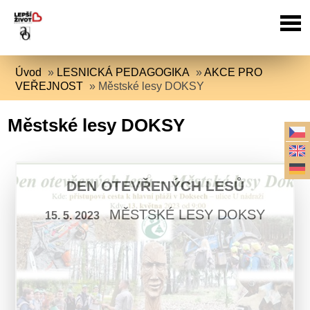
Úvod
»
LESNICKÁ PEDAGOGIKA
»
AKCE PRO
VEŘEJNOST
»
Městské lesy DOKSY
Městské lesy DOKSY
DEN OTEVŘENÝCH LESŮ
MĚSTSKÉ LESY DOKSY
15. 5. 2023