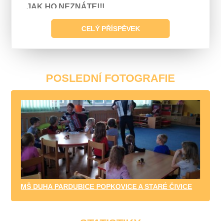
JAK HO NEZNÁTE!!!
CELÝ PŘÍSPĚVEK
POSLEDNÍ FOTOGRAFIE
MŠ DUHA PARDUBICE POPKOVICE A STARÉ ČIVICE