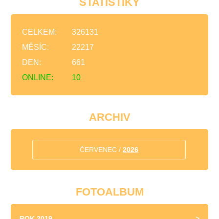
STATISTIKY
CELKEM:
326131
MĚSÍC:
22217
DEN:
661
ONLINE:
10
ARCHIV
ČERVENEC /
2026
FOTOALBUM
ROK 2019