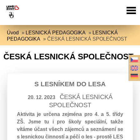
Úvod
»
LESNICKÁ PEDAGOGIKA
»
LESNICKÁ
PEDAGOGIKA
»
ČESKÁ LESNICKÁ SPOLEČNOST
ČESKÁ LESNICKÁ SPOLEČNOST
S LESNÍKEM DO LESA
ČESKÁ LESNICKÁ
20. 12. 2023
SPOLEČNOST
Aktivita je určena zejména pro 4. a 5. třídy
ZŠ. Jsme tu i pro školy speciální, takže
vítáme účast všech zájemců a seznámení se
s lesnickou činností a péčí o les - prostě LES