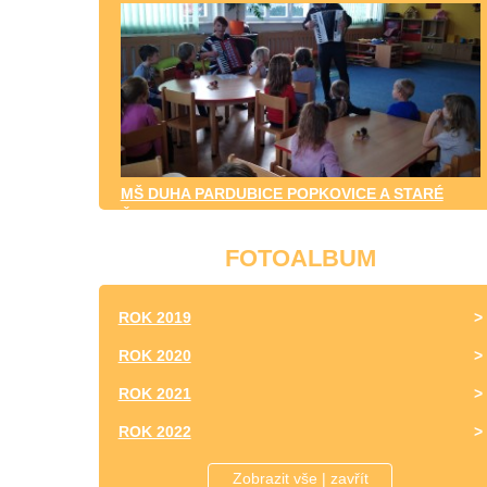
MŠ DUHA PARDUBICE POPKOVICE A STARÉ
ČIVICE
FOTOALBUM
ROK 2019
ROK 2020
ROK 2021
ROK 2022
ROK 2023
Zobrazit vše | zavřít