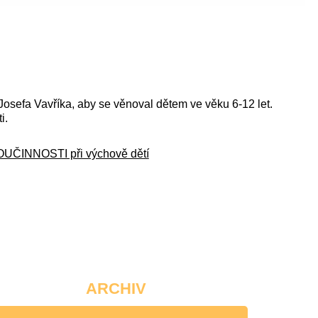
efa Vavříka, aby se věnoval dětem ve věku 6-12 let.
i.
ČINNOSTI při výchově dětí
ARCHIV