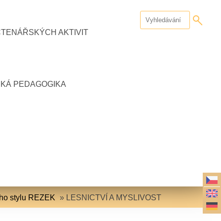
ČTENÁŘSKÝCH AKTIVIT
CKÁ PEDAGOGIKA
ího stylu REZEK
»
LESNICTVÍ A MYSLIVOST