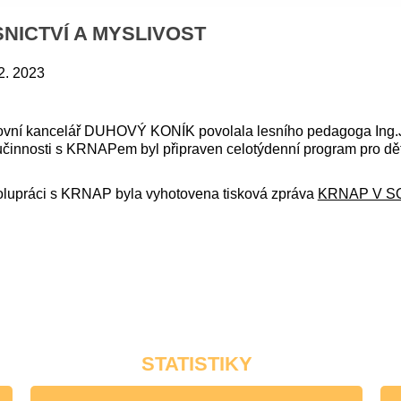
SNICTVÍ A MYSLIVOST
2. 2023
vní kancelář DUHOVÝ KONÍK povolala lesního pedagoga Ing.Jos
činnosti s KRNAPem byl připraven celotýdenní program pro dět
olupráci s KRNAP byla vyhotovena tisková zpráva
KRNAP V SOU
STATISTIKY