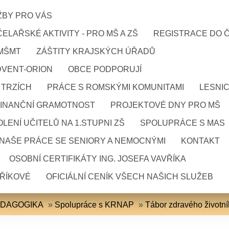
ŽBY PRO VÁS
ELAŘSKÉ AKTIVITY - PRO MŠ A ZŠ
REGISTRACE DO 
 MŠMT
ZÁŠTITY KRAJSKÝCH ÚŘADŮ
DVENT-ORION
OBCE PODPORUJÍ
 TRZÍCH
PRÁCE S ROMSKÝMI KOMUNITAMI
LESNI
FINANČNÍ GRAMOTNOST
PROJEKTOVÉ DNY PRO MŠ
LENÍ UČITELŮ NA 1.STUPNI ZŠ
SPOLUPRÁCE S MAS
NAŠE PRÁCE SE SENIORY A NEMOCNÝMI
KONTAKT
OSOBNÍ CERTIFIKÁTY ING. JOSEFA VAVŘÍKA
VŘÍKOVÉ
OFICIÁLNÍ CENÍK VŠECH NAŠICH SLUŽEB
EDAGOGIKA
»
Spolupráce s KRNAP
»
Tábor zdravého životn