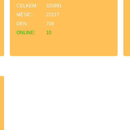
CELKEM:
325891
MĚSÍC:
22217
DEN:
708
ONLINE:
10