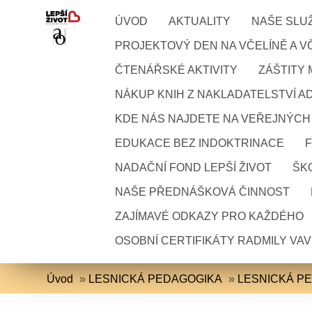
ÚVOD
AKTUALITY
NAŠE SLU
PROJEKTOVÝ DEN NA VČELÍNĚ A VČ
ČTENÁŘSKÉ AKTIVITY
ZÁŠTITY
NÁKUP KNIH Z NAKLADATELSTVÍ A
KDE NÁS NAJDETE NA VEŘEJNÝCH
EDUKACE BEZ INDOKTRINACE
NADAČNÍ FOND LEPŠÍ ŽIVOT
ŠKO
NAŠE PŘEDNÁŠKOVÁ ČINNOST
ZAJÍMAVÉ ODKAZY PRO KAŽDÉHO
OSOBNÍ CERTIFIKÁTY RADMILY VA
Úvod
»
LESNICKÁ PEDAGOGIKA
»
LESNICKÁ P