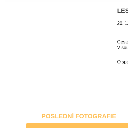
LE
20. 1
Cesto
V sou
O sp
POSLEDNÍ FOTOGRAFIE