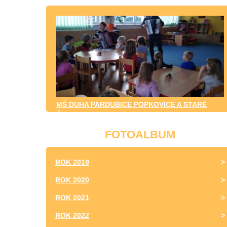
MŠ DUHA PARDUBICE POPKOVICE A STARÉ
ČIVICE
FOTOALBUM
ROK 2019
ROK 2020
ROK 2021
ROK 2022