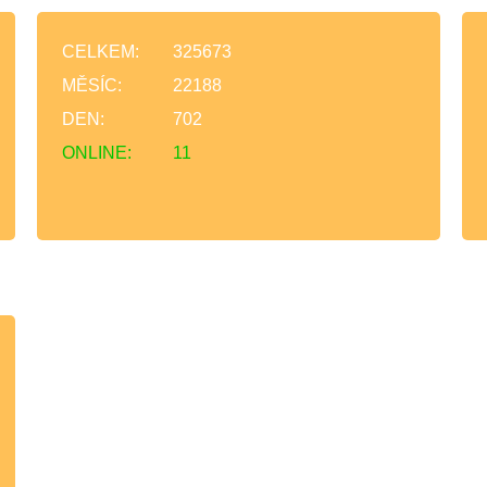
CELKEM:
325673
MĚSÍC:
22188
DEN:
702
ONLINE:
11