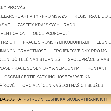
ŽBY PRO VÁS
ELAŘSKÉ AKTIVITY - PRO MŠ A ZŠ
REGISTRACE DO 
 MŠMT
ZÁŠTITY KRAJSKÝCH ÚŘADŮ
DVENT-ORION
OBCE PODPORUJÍ
 TRZÍCH
PRÁCE S ROMSKÝMI KOMUNITAMI
LESNI
FINANČNÍ GRAMOTNOST
PROJEKTOVÉ DNY PRO MŠ
LENÍ UČITELŮ NA 1.STUPNI ZŠ
SPOLUPRÁCE S MAS
NAŠE PRÁCE SE SENIORY A NEMOCNÝMI
KONTAKT
OSOBNÍ CERTIFIKÁTY ING. JOSEFA VAVŘÍKA
VŘÍKOVÉ
OFICIÁLNÍ CENÍK VŠECH NAŠICH SLUŽEB
EDAGOGIKA
»
STŘEDNÍ LESNICKÁ ŠKOLA V HRANICÍCH