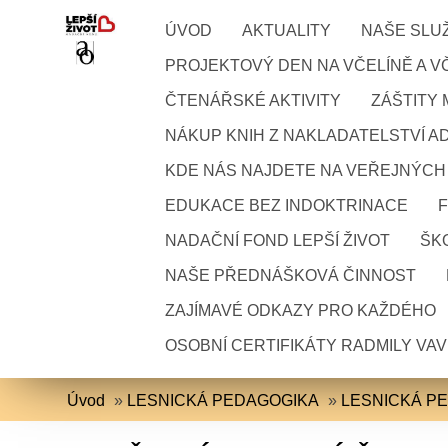
ÚVOD
AKTUALITY
NAŠE SLU
PROJEKTOVÝ DEN NA VČELÍNĚ A VČ
ČTENÁŘSKÉ AKTIVITY
ZÁŠTITY
NÁKUP KNIH Z NAKLADATELSTVÍ A
KDE NÁS NAJDETE NA VEŘEJNÝCH
EDUKACE BEZ INDOKTRINACE
NADAČNÍ FOND LEPŠÍ ŽIVOT
ŠKO
NAŠE PŘEDNÁŠKOVÁ ČINNOST
ZAJÍMAVÉ ODKAZY PRO KAŽDÉHO
OSOBNÍ CERTIFIKÁTY RADMILY VA
Úvod
»
LESNICKÁ PEDAGOGIKA
»
LESNICKÁ P