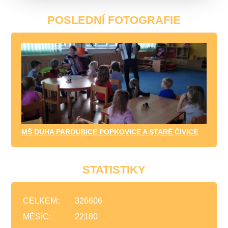
POSLEDNÍ FOTOGRAFIE
MŠ DUHA PARDUBICE POPKOVICE A STARÉ ČIVICE
STATISTIKY
CELKEM:
326606
MĚSÍC:
22180