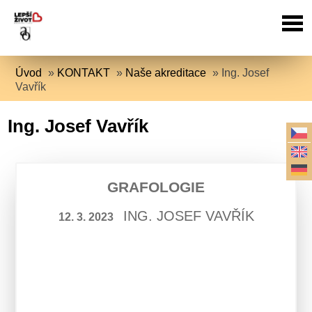
Úvod
»
KONTAKT
»
Naše akreditace
»
Ing. Josef
Vavřík
Ing. Josef Vavřík
GRAFOLOGIE
ING. JOSEF VAVŘÍK
12. 3. 2023