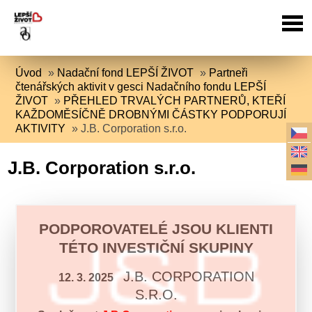
Úvod
»
Nadační fond LEPŠÍ ŽIVOT
»
Partneři
čtenářských aktivit v gesci Nadačního fondu LEPŠÍ
ŽIVOT
»
PŘEHLED TRVALÝCH PARTNERŮ, KTEŘÍ
KAŽDOMĚSÍČNĚ DROBNÝMI ČÁSTKY PODPORUJÍ
AKTIVITY
»
J.B. Corporation s.r.o.
J.B. Corporation s.r.o.
PODPOROVATELÉ JSOU KLIENTI
TÉTO INVESTIČNÍ SKUPINY
J.B. CORPORATION
12. 3. 2025
S.R.O.