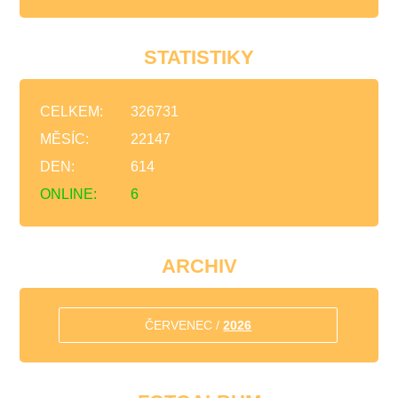
STATISTIKY
CELKEM:
326731
MĚSÍC:
22147
DEN:
614
ONLINE:
6
ARCHIV
ČERVENEC /
2026