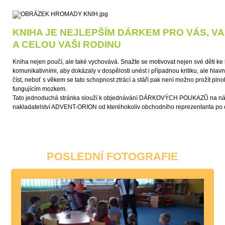
KNIHA JE NEJLEPŠÍM DÁRKEM PRO VÁS, V
A CELOU VAŠI RODINU
Kniha nejen poučí, ale také vychovává. Snažte se motivovat nejen své děti ke 
komunikativními, aby dokázaly v dospělosti unést i případnou kritiku, ale hlav
číst, neboť s věkem se tato schopnost ztrácí a stáří pak není možno prožít pl
fungujícím mozkem.
Tato jednoduchá stránka slouží k objednávání DÁRKOVÝCH POUKAZŮ na nák
nakladatelství ADVENT-ORION od kteréhokoliv obchodního reprezentanta po 
POSLEDNÍ FOTOGRAFIE