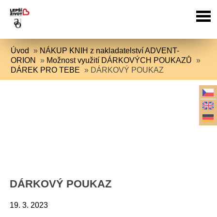
Úvod
»
NÁKUP KNIH z nakladatelství ADVENT-
ORION
»
Možnost využití DÁRKOVÝCH POUKAZŮ
»
DÁREK PRO TEBE
»
DÁRKOVÝ POUKAZ
DÁRKOVÝ POUKAZ
19. 3. 2023