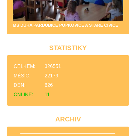
MŠ DUHA PARDUBICE POPKOVICE A STARÉ ČIVICE
STATISTIKY
CELKEM:
326551
MĚSÍC:
22179
DEN:
626
ONLINE:
11
ARCHIV