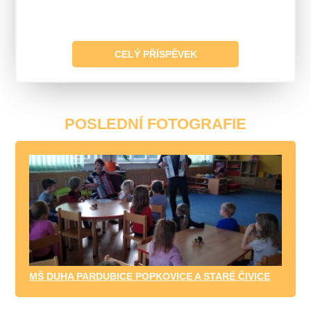
CELÝ PŘÍSPĚVEK
POSLEDNÍ FOTOGRAFIE
MŠ DUHA PARDUBICE POPKOVICE A STARÉ ČIVICE