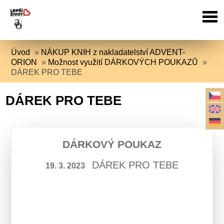
Úvod
»
NÁKUP KNIH z nakladatelství ADVENT-
ORION
»
Možnost využití DÁRKOVÝCH POUKAZŮ
»
DÁREK PRO TEBE
DÁREK PRO TEBE
DÁRKOVÝ POUKAZ
DÁREK PRO TEBE
19. 3. 2023