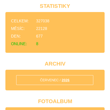
STATISTIKY
CELKEM:
327038
MĚSÍC:
22128
DEN:
677
ONLINE:
8
ARCHIV
ČERVENEC /
2026
FOTOALBUM