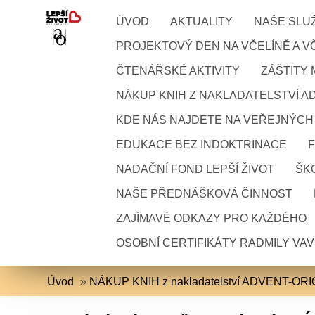
ÚVOD
AKTUALITY
NAŠE SLU
PROJEKTOVÝ DEN NA VČELÍNĚ A VČ
ČTENÁŘSKÉ AKTIVITY
ZÁŠTITY
NÁKUP KNIH Z NAKLADATELSTVÍ A
KDE NÁS NAJDETE NA VEŘEJNÝCH
EDUKACE BEZ INDOKTRINACE
NADAČNÍ FOND LEPŠÍ ŽIVOT
ŠKO
NAŠE PŘEDNÁŠKOVÁ ČINNOST
ZAJÍMAVÉ ODKAZY PRO KAŽDÉHO
OSOBNÍ CERTIFIKÁTY RADMILY VA
Úvod
»
NÁKUP KNIH z nakladatelství ADVENT-OR