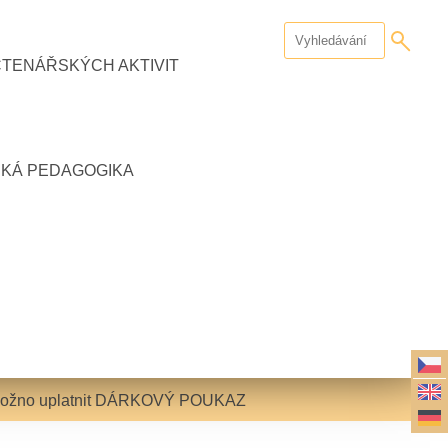
ČTENÁŘSKÝCH AKTIVIT
CKÁ PEDAGOGIKA
 možno uplatnit DÁRKOVÝ POUKAZ