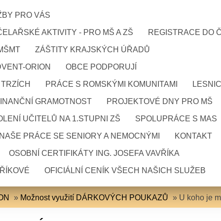
ŽBY PRO VÁS
ELAŘSKÉ AKTIVITY - PRO MŠ A ZŠ
REGISTRACE DO 
 MŠMT
ZÁŠTITY KRAJSKÝCH ÚŘADŮ
DVENT-ORION
OBCE PODPORUJÍ
 TRZÍCH
PRÁCE S ROMSKÝMI KOMUNITAMI
LESNI
FINANČNÍ GRAMOTNOST
PROJEKTOVÉ DNY PRO MŠ
LENÍ UČITELŮ NA 1.STUPNI ZŠ
SPOLUPRÁCE S MAS
NAŠE PRÁCE SE SENIORY A NEMOCNÝMI
KONTAKT
OSOBNÍ CERTIFIKÁTY ING. JOSEFA VAVŘÍKA
VŘÍKOVÉ
OFICIÁLNÍ CENÍK VŠECH NAŠICH SLUŽEB
ION
»
Možnost využití DÁRKOVÝCH POUKAZŮ
»
U koho je