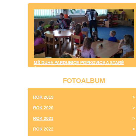
MŠ DUHA PARDUBICE POPKOVICE A STARÉ
ČIVICE
FOTOALBUM
ROK 2019
ROK 2020
ROK 2021
ROK 2022