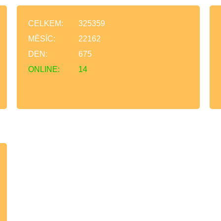
CELKEM:
325359
MĚSÍC:
22162
DEN:
675
ONLINE:
14