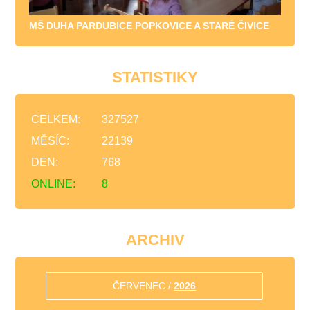
MŠ DUHA PARDUBICE POPKOVICE A STARÉ ČIVICE
STATISTIKY
CELKEM:
327527
MĚSÍC:
22139
DEN:
768
ONLINE:
8
ARCHIV
ČERVENEC /
2026