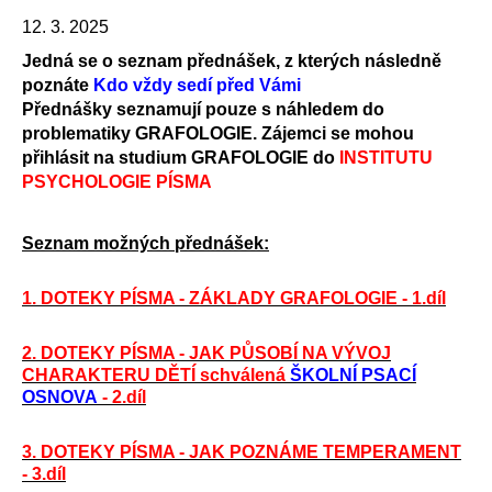
12. 3. 2025
Jedná se o seznam přednášek, z kterých následně
poznáte
Kdo vždy sedí před Vámi
Přednášky seznamují pouze s náhledem do
problematiky GRAFOLOGIE. Zájemci se mohou
přihlásit na studium GRAFOLOGIE do
INSTITUTU
PSYCHOLOGIE PÍSMA
Seznam možných přednášek:
1. DOTEKY PÍSMA - ZÁKLADY GRAFOLOGIE - 1.díl
2. DOTEKY PÍSMA - JAK PŮSOBÍ NA VÝVOJ
CHARAKTERU DĚTÍ schválená
ŠKOLNÍ PSACÍ
OSNOVA
- 2.díl
3. DOTEKY PÍSMA - JAK POZNÁME TEMPERAMENT
- 3.díl