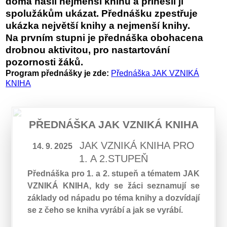
doma našli nejmenší knihu a přinesli ji
spolužákům ukázat. Přednášku zpestřuje
ukázka největší knihy a nejmenší knihy.
Na prvním stupni je přednáška obohacena
drobnou aktivitou, pro nastartování
pozornosti žáků.
Program přednášky je zde:
Přednáška JAK VZNIKÁ
KNIHA
PŘEDNÁŠKA JAK VZNIKÁ KNIHA
JAK VZNIKÁ KNIHA PRO
14. 9. 2025
1. A 2.STUPEŇ
Přednáška pro 1. a 2. stupeň a tématem JAK
VZNIKÁ KNIHA, kdy se žáci seznamují se
základy od nápadu po téma knihy a dozvídají
se z čeho se kniha vyrábí a jak se vyrábí.