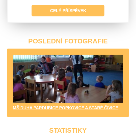
CELÝ PŘÍSPĚVEK
POSLEDNÍ FOTOGRAFIE
MŠ DUHA PARDUBICE POPKOVICE A STARÉ ČIVICE
STATISTIKY