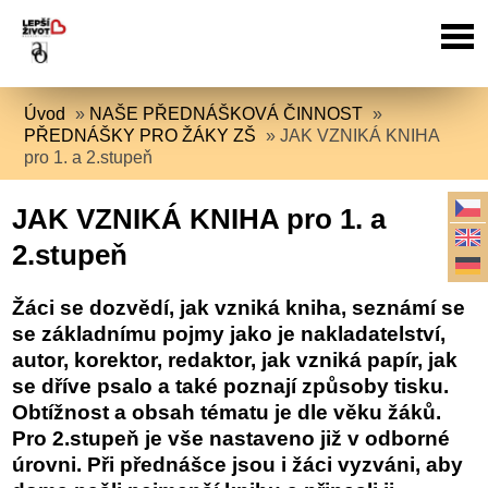
Úvod
»
NAŠE PŘEDNÁŠKOVÁ ČINNOST
»
PŘEDNÁŠKY PRO ŽÁKY ZŠ
»
JAK VZNIKÁ KNIHA
pro 1. a 2.stupeň
JAK VZNIKÁ KNIHA pro 1. a
2.stupeň
Žáci se dozvědí, jak vzniká kniha, seznámí se
se základnímu pojmy jako je nakladatelství,
autor, korektor, redaktor, jak vzniká papír, jak
se dříve psalo a také poznají způsoby tisku.
Obtížnost a obsah tématu je dle věku žáků.
Pro 2.stupeň je vše nastaveno již v odborné
úrovni. Při přednášce jsou i žáci vyzváni, aby