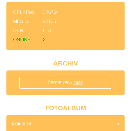
CELKEM:
326764
MĚSÍC:
22135
DEN:
613
ONLINE:
3
ARCHIV
ČERVENEC /
2026
FOTOALBUM
ROK 2019