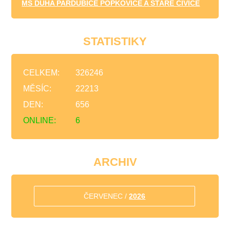
MŠ DUHA PARDUBICE POPKOVICE A STARÉ ČIVICE
STATISTIKY
CELKEM:
326246
MĚSÍC:
22213
DEN:
656
ONLINE:
6
ARCHIV
ČERVENEC /
2026