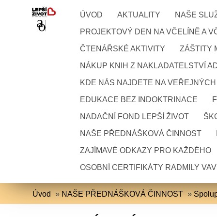
ÚVOD
AKTUALITY
NAŠE SLU
PROJEKTOVÝ DEN NA VČELÍNĚ A VČ
ČTENÁŘSKÉ AKTIVITY
ZÁŠTITY
NÁKUP KNIH Z NAKLADATELSTVÍ A
KDE NÁS NAJDETE NA VEŘEJNÝCH
EDUKACE BEZ INDOKTRINACE
NADAČNÍ FOND LEPŠÍ ŽIVOT
ŠKO
NAŠE PŘEDNÁŠKOVÁ ČINNOST
ZAJÍMAVÉ ODKAZY PRO KAŽDÉHO
OSOBNÍ CERTIFIKÁTY RADMILY VA
Úvod
»
NAŠE PŘEDNÁŠKOVÁ ČINNOST
»
Spolup