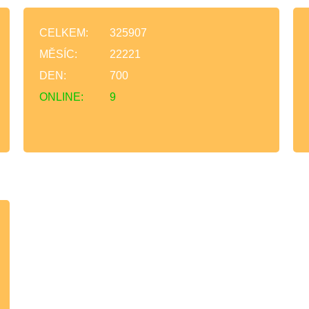
CELKEM:
325907
MĚSÍC:
22221
DEN:
700
ONLINE:
9