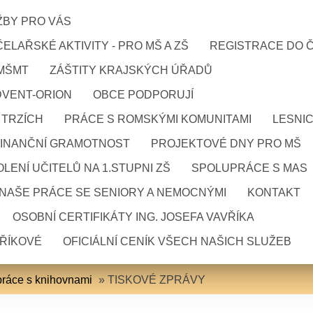
ŽBY PRO VÁS
ELAŘSKÉ AKTIVITY - PRO MŠ A ZŠ
REGISTRACE DO 
 MŠMT
ZÁŠTITY KRAJSKÝCH ÚŘADŮ
DVENT-ORION
OBCE PODPORUJÍ
 TRZÍCH
PRÁCE S ROMSKÝMI KOMUNITAMI
LESNI
FINANČNÍ GRAMOTNOST
PROJEKTOVÉ DNY PRO MŠ
LENÍ UČITELŮ NA 1.STUPNI ZŠ
SPOLUPRÁCE S MAS
NAŠE PRÁCE SE SENIORY A NEMOCNÝMI
KONTAKT
OSOBNÍ CERTIFIKÁTY ING. JOSEFA VAVŘÍKA
VŘÍKOVÉ
OFICIÁLNÍ CENÍK VŠECH NAŠICH SLUŽEB
ráce s knihovnami
»
TISKOVÉ ZPRÁVY