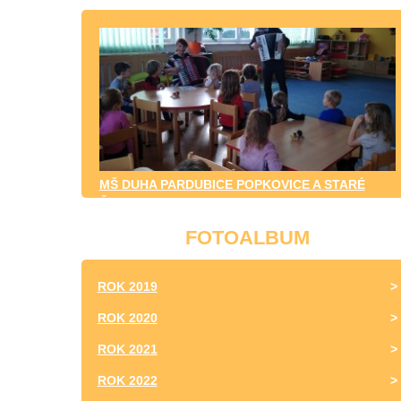
MŠ DUHA PARDUBICE POPKOVICE A STARÉ
ČIVICE
FOTOALBUM
ROK 2019
ROK 2020
ROK 2021
ROK 2022