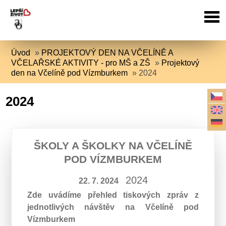
Úvod
»
PROJEKTOVÝ DEN NA VČELÍNĚ A
VČELAŘSKÉ AKTIVITY - pro MŠ a ZŠ
»
Projektový
den na Včelíně pod Vízmburkem
»
2024
2024
ŠKOLY A ŠKOLKY NA VČELÍNĚ
POD VÍZMBURKEM
2024
22. 7. 2024
Zde uvádíme přehled tiskových zpráv z
jednotlivých návštěv na Včelíně pod
Vízmburkem