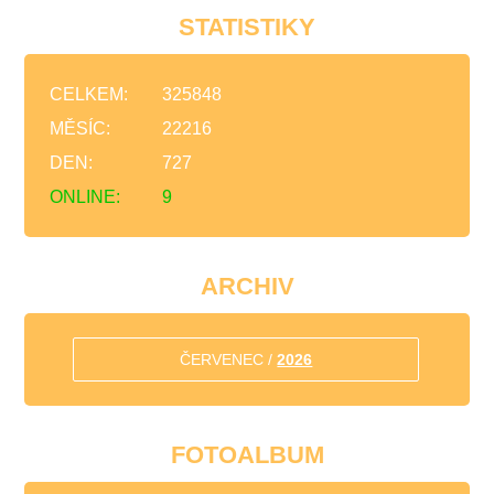
STATISTIKY
CELKEM:
325848
MĚSÍC:
22216
DEN:
727
ONLINE:
9
ARCHIV
ČERVENEC /
2026
FOTOALBUM