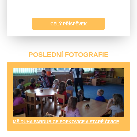
CELÝ PŘÍSPĚVEK
POSLEDNÍ FOTOGRAFIE
MŠ DUHA PARDUBICE POPKOVICE A STARÉ ČIVICE