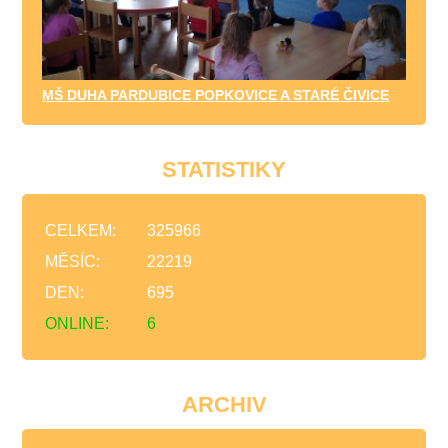
MŠ DUHA PARDUBICE POPKOVICE A STARÉ ČIVICE
STATISTIKY
CELKEM:
325966
MĚSÍC:
22219
DEN:
695
ONLINE:
6
ARCHIV