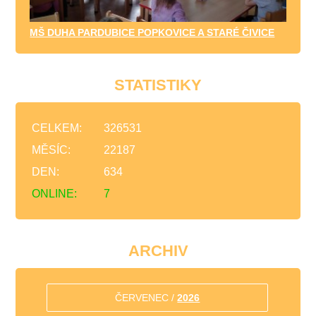
MŠ DUHA PARDUBICE POPKOVICE A STARÉ ČIVICE
STATISTIKY
CELKEM:
326531
MĚSÍC:
22187
DEN:
634
ONLINE:
7
ARCHIV
ČERVENEC /
2026