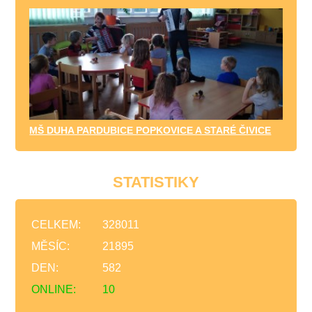
MŠ DUHA PARDUBICE POPKOVICE A STARÉ ČIVICE
STATISTIKY
CELKEM:
328011
MĚSÍC:
21895
DEN:
582
ONLINE:
10