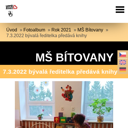
Úvod
»
Fotoalbum
»
Rok 2021
»
MŠ Bítovany
»
7.3.2022 bývalá ředitelka předává knihy
MŠ BÍTOVANY
7.3.2022 bývalá ředitelka předává knihy