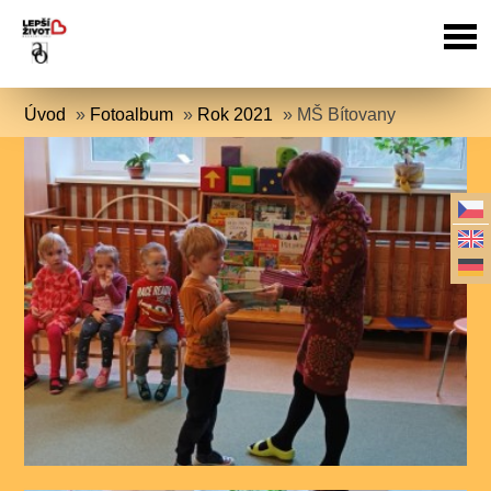
Úvod
»
Fotoalbum
»
Rok 2021
»
MŠ Bítovany