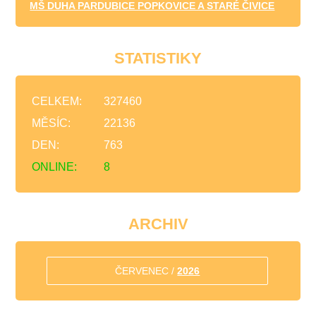
MŠ DUHA PARDUBICE POPKOVICE A STARÉ ČIVICE
STATISTIKY
CELKEM:
327460
MĚSÍC:
22136
DEN:
763
ONLINE:
8
ARCHIV
ČERVENEC /
2026