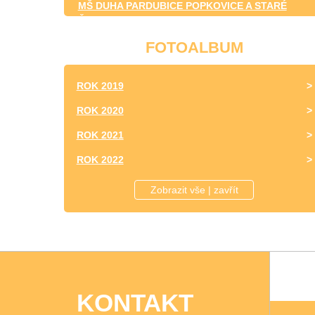
MŠ DUHA PARDUBICE POPKOVICE A STARÉ
ČIVICE
FOTOALBUM
ROK 2019
ROK 2020
ROK 2021
ROK 2022
ROK 2023
Zobrazit vše | zavřít
KONTAKT