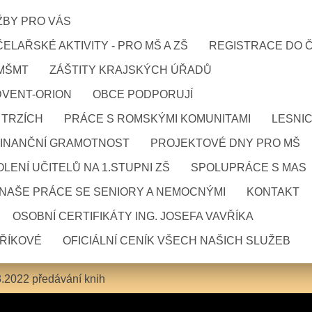
ŽBY PRO VÁS
ELAŘSKÉ AKTIVITY - PRO MŠ A ZŠ
REGISTRACE DO 
 MŠMT
ZÁŠTITY KRAJSKÝCH ÚŘADŮ
DVENT-ORION
OBCE PODPORUJÍ
 TRZÍCH
PRÁCE S ROMSKÝMI KOMUNITAMI
LESNI
FINANČNÍ GRAMOTNOST
PROJEKTOVÉ DNY PRO MŠ
LENÍ UČITELŮ NA 1.STUPNI ZŠ
SPOLUPRÁCE S MAS
NAŠE PRÁCE SE SENIORY A NEMOCNÝMI
KONTAKT
OSOBNÍ CERTIFIKÁTY ING. JOSEFA VAVŘÍKA
VŘÍKOVÉ
OFICIÁLNÍ CENÍK VŠECH NAŠICH SLUŽEB
3.2022 předávání knih