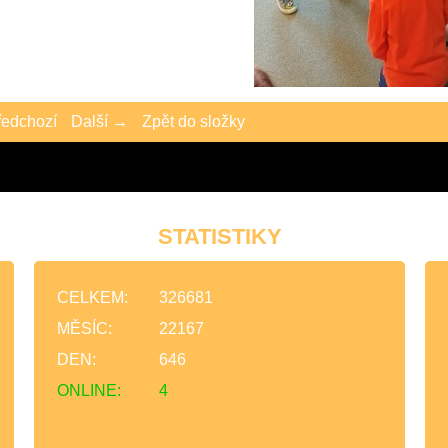
edchozí
Další →
Zpět do složky
STATISTIKY
CELKEM:
326681
MĚSÍC:
22167
DEN:
646
ONLINE:
4