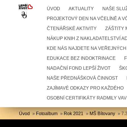
ÚVOD
AKTUALITY
NAŠE SLU
PROJEKTOVÝ DEN NA VČELÍNĚ A VČ
ČTENÁŘSKÉ AKTIVITY
ZÁŠTITY
NÁKUP KNIH Z NAKLADATELSTVÍ A
KDE NÁS NAJDETE NA VEŘEJNÝCH
EDUKACE BEZ INDOKTRINACE
NADAČNÍ FOND LEPŠÍ ŽIVOT
ŠKO
NAŠE PŘEDNÁŠKOVÁ ČINNOST
ZAJÍMAVÉ ODKAZY PRO KAŽDÉHO
OSOBNÍ CERTIFIKÁTY RADMILY VA
Úvod
»
Fotoalbum
»
Rok 2021
»
MŠ Bítovany
»
7.