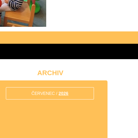
ARCHIV
ČERVENEC /
2026