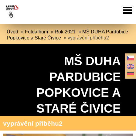
Úvod
»
Fotoalbum
»
Rok 2021
»
MŠ DUHA Pardubice
Popkovice a Staré Čivice
»
vyprávění příběhu2
MŠ DUHA
PARDUBICE
POPKOVICE A
STARÉ ČIVICE
vyprávění příběhu2