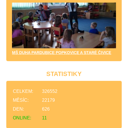
MŠ DUHA PARDUBICE POPKOVICE A STARÉ ČIVICE
STATISTIKY
CELKEM:
326552
MĚSÍC:
22179
DEN:
626
ONLINE:
11