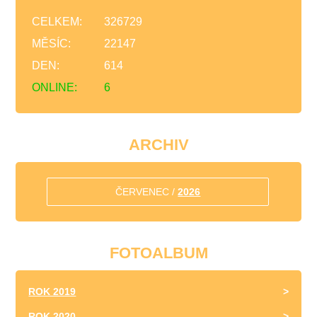
CELKEM:
326729
MĚSÍC:
22147
DEN:
614
ONLINE:
6
ARCHIV
ČERVENEC /
2026
FOTOALBUM
ROK 2019
ROK 2020