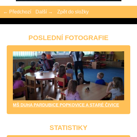
← Předchozí
Další →
Zpět do složky
POSLEDNÍ FOTOGRAFIE
MŠ DUHA PARDUBICE POPKOVICE A STARÉ ČIVICE
STATISTIKY