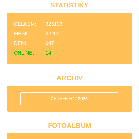
STATISTIKY
CELKEM:
326103
MĚSÍC:
22209
DEN:
647
ONLINE:
14
ARCHIV
ČERVENEC /
2026
FOTOALBUM