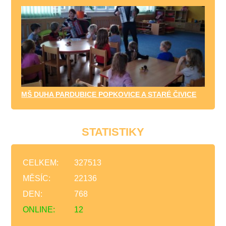
MŠ DUHA PARDUBICE POPKOVICE A STARÉ ČIVICE
STATISTIKY
CELKEM:
327513
MĚSÍC:
22136
DEN:
768
ONLINE:
12