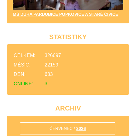
MŠ DUHA PARDUBICE POPKOVICE A STARÉ ČIVICE
STATISTIKY
CELKEM:
326697
MĚSÍC:
22159
DEN:
633
ONLINE:
3
ARCHIV
ČERVENEC /
2026