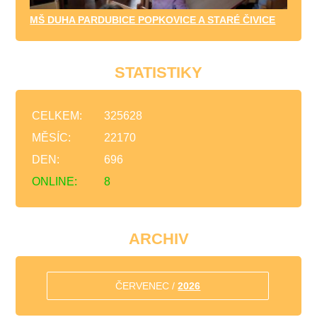
MŠ DUHA PARDUBICE POPKOVICE A STARÉ ČIVICE
STATISTIKY
CELKEM:
325628
MĚSÍC:
22170
DEN:
696
ONLINE:
8
ARCHIV
ČERVENEC /
2026