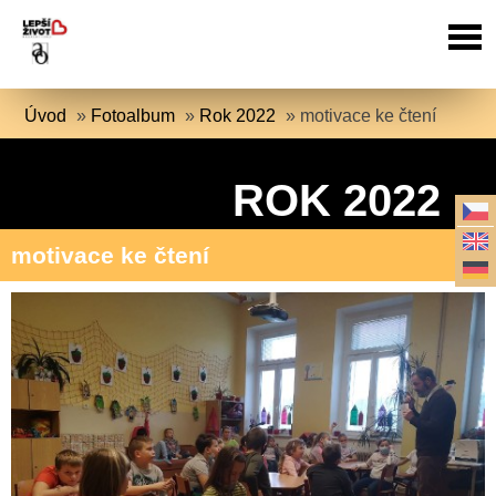
Úvod
»
Fotoalbum
»
Rok 2022
»
motivace ke čtení
ROK 2022
motivace ke čtení