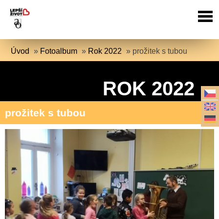
Úvod
»
Fotoalbum
»
Rok 2022
»
prožitek s tubou
ROK 2022
prožitek s tubou