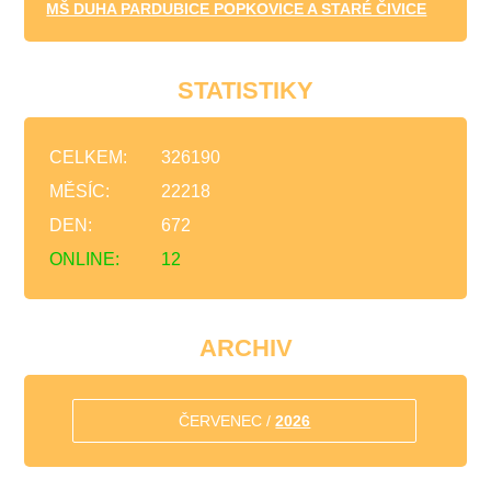
MŠ DUHA PARDUBICE POPKOVICE A STARÉ ČIVICE
STATISTIKY
CELKEM:
326190
MĚSÍC:
22218
DEN:
672
ONLINE:
12
ARCHIV
ČERVENEC /
2026