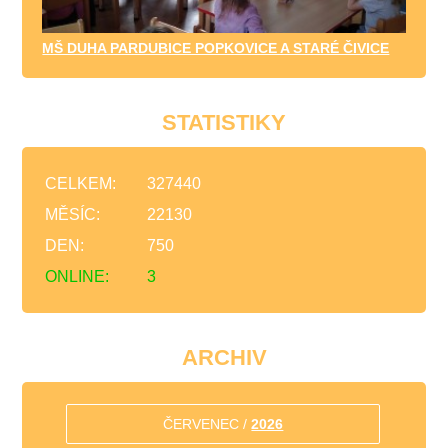
MŠ DUHA PARDUBICE POPKOVICE A STARÉ ČIVICE
STATISTIKY
CELKEM:
327440
MĚSÍC:
22130
DEN:
750
ONLINE:
3
ARCHIV
ČERVENEC /
2026