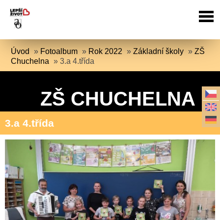
Úvod
»
Fotoalbum
»
Rok 2022
»
Základní školy
»
ZŠ
Chuchelna
»
3.a 4.třída
ZŠ CHUCHELNA
3.a 4.třída