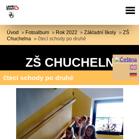
Úvod
»
Fotoalbum
»
Rok 2022
»
Základní školy
»
ZŠ
Chuchelna
»
čtecí schody po druhé
ZŠ CHUCHELNA
čtecí schody po druhé