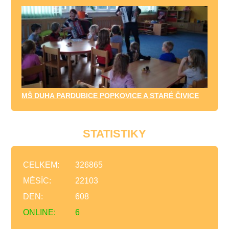
MŠ DUHA PARDUBICE POPKOVICE A STARÉ ČIVICE
STATISTIKY
CELKEM:
326865
MĚSÍC:
22103
DEN:
608
ONLINE:
6