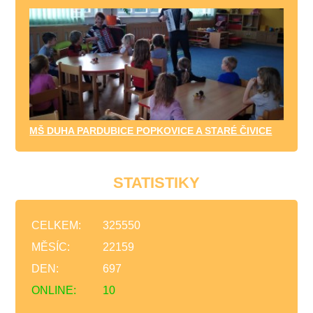
MŠ DUHA PARDUBICE POPKOVICE A STARÉ ČIVICE
STATISTIKY
CELKEM:
325550
MĚSÍC:
22159
DEN:
697
ONLINE:
10