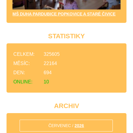
MŠ DUHA PARDUBICE POPKOVICE A STARÉ ČIVICE
STATISTIKY
CELKEM:
325605
MĚSÍC:
22164
DEN:
694
ONLINE:
10
ARCHIV
ČERVENEC /
2026