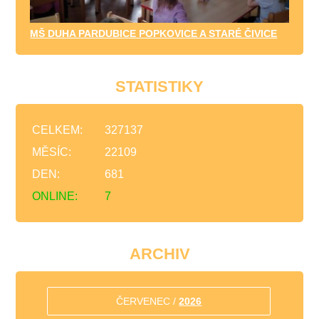
MŠ DUHA PARDUBICE POPKOVICE A STARÉ ČIVICE
STATISTIKY
CELKEM:
327137
MĚSÍC:
22109
DEN:
681
ONLINE:
7
ARCHIV
ČERVENEC /
2026