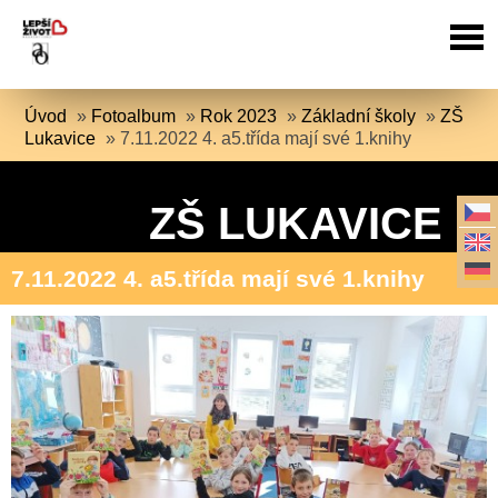
Úvod
»
Fotoalbum
»
Rok 2023
»
Základní školy
»
ZŠ
Lukavice
»
7.11.2022 4. a5.třída mají své 1.knihy
ZŠ LUKAVICE
7.11.2022 4. a5.třída mají své 1.knihy