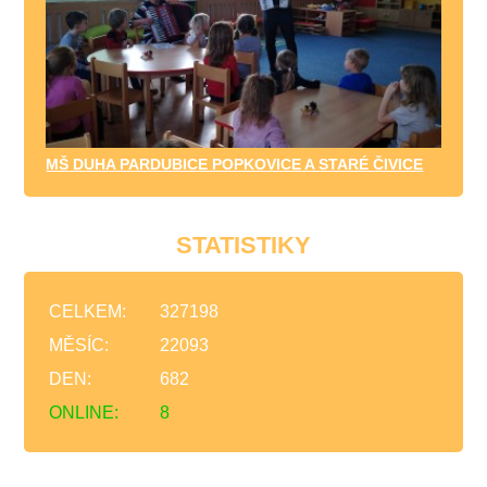
MŠ DUHA PARDUBICE POPKOVICE A STARÉ ČIVICE
STATISTIKY
CELKEM:
327198
MĚSÍC:
22093
DEN:
682
ONLINE:
8