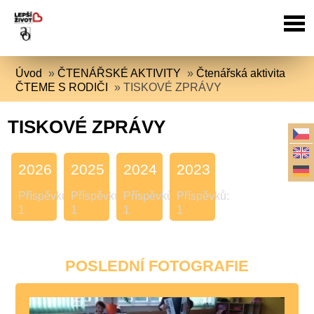
Úvod
»
ČTENÁŘSKÉ AKTIVITY
»
Čtenářská aktivita
ČTEME S RODIČI
»
TISKOVÉ ZPRÁVY
TISKOVÉ ZPRÁVY
2026
2025
2024
2023
Příspěvků:
Příspěvků:
Příspěvků:
Příspěvků:
1
1
1
1
POSLEDNÍ FOTOGRAFIE