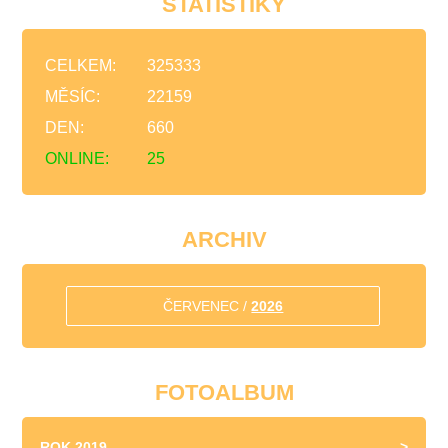
STATISTIKY
email je:
nflepsizivot@gmail.com
CELKEM:
325333
MĚSÍC:
22159
DEN:
660
ONLINE:
25
ARCHIV
ČERVENEC /
2026
FOTOALBUM
ROK 2019