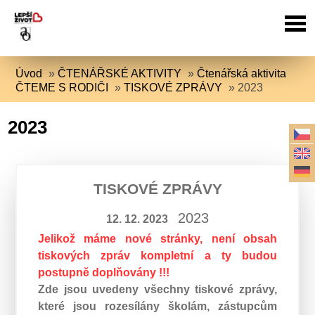
Úvod
»
ČTENÁŘSKÉ AKTIVITY
»
Čtenářská aktivita
ČTEME S RODIČI
»
TISKOVÉ ZPRÁVY
»
2023
2023
TISKOVÉ ZPRÁVY
2023
12. 12. 2023
Jelikož máme nové stránky, není obsah
tiskových zpráv kompletní a ty budou
postupně doplňovány !!!
Zde jsou uvedeny všechny tiskové zprávy,
které jsou rozesílány školám, zástupcům