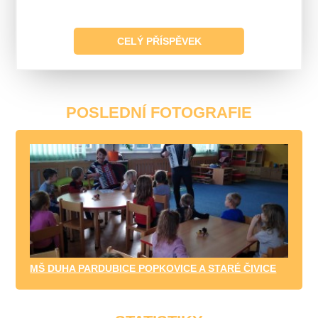
CELÝ PŘÍSPĚVEK
POSLEDNÍ FOTOGRAFIE
MŠ DUHA PARDUBICE POPKOVICE A STARÉ ČIVICE