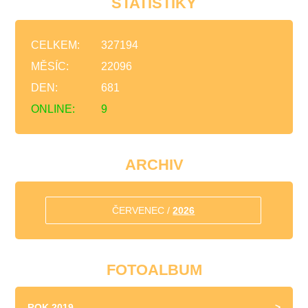
STATISTIKY
CELKEM:
327194
MĚSÍC:
22096
DEN:
681
ONLINE:
9
ARCHIV
ČERVENEC /
2026
FOTOALBUM
ROK 2019