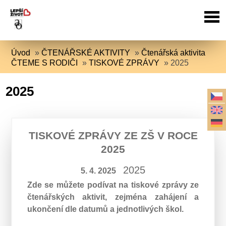
Úvod
»
ČTENÁŘSKÉ AKTIVITY
»
Čtenářská aktivita
ČTEME S RODIČI
»
TISKOVÉ ZPRÁVY
»
2025
2025
TISKOVÉ ZPRÁVY ZE ZŠ V ROCE
2025
2025
5. 4. 2025
Zde se můžete podívat na tiskové zprávy ze
čtenářských aktivit, zejména zahájení a
ukončení dle datumů a jednotlivých škol.