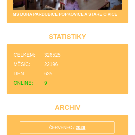
MŠ DUHA PARDUBICE POPKOVICE A STARÉ ČIVICE
STATISTIKY
CELKEM:
326525
MĚSÍC:
22196
DEN:
635
ONLINE:
9
ARCHIV
ČERVENEC /
2026