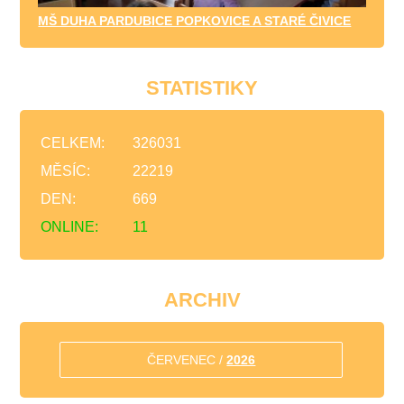
MŠ DUHA PARDUBICE POPKOVICE A STARÉ ČIVICE
STATISTIKY
CELKEM:
326031
MĚSÍC:
22219
DEN:
669
ONLINE:
11
ARCHIV
ČERVENEC /
2026