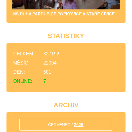
MŠ DUHA PARDUBICE POPKOVICE A STARÉ ČIVICE
STATISTIKY
CELKEM:
327192
MĚSÍC:
22094
DEN:
681
ONLINE:
7
ARCHIV
ČERVENEC /
2026