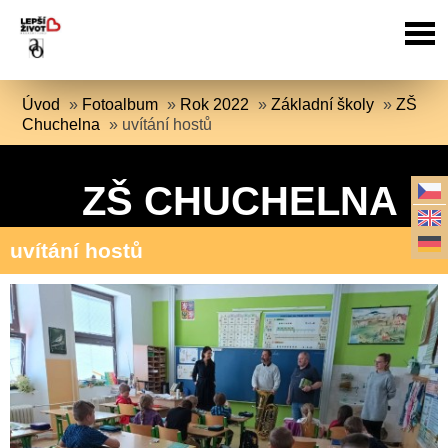
Úvod
»
Fotoalbum
»
Rok 2022
»
Základní školy
»
ZŠ
Chuchelna
»
uvítání hostů
ZŠ CHUCHELNA
uvítání hostů