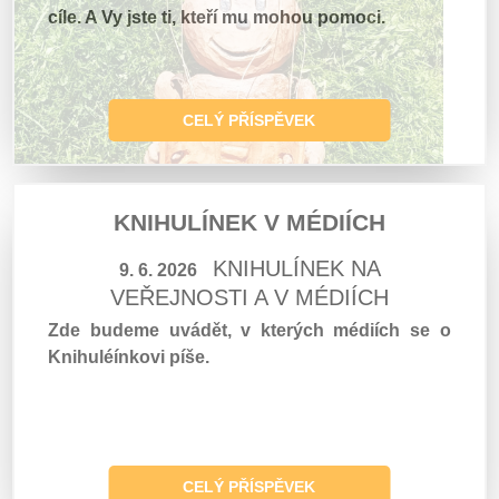
cíle. A Vy jste ti, kteří mu mohou pomoci.
CELÝ PŘÍSPĚVEK
KNIHULÍNEK V MÉDIÍCH
KNIHULÍNEK NA
9. 6. 2026
VEŘEJNOSTI A V MÉDIÍCH
Zde budeme uvádět, v kterých médiích se o
Knihuléínkovi píše.
CELÝ PŘÍSPĚVEK