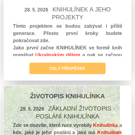
KNIHULÍNEK A JEHO
28. 5. 2026
PROJEKTY
Tímto projektem se budou zabývat i příští
generace. Přesto první kroky budete
pokračovat zde.
Jako první začne KNIHULÍNEK ve formě knih
pomáhat
Ukrajinským dětem
a pak se začnou
jeho knihy šířit do celého světa.
CELÝ PŘÍSPĚVEK
ŽIVOTOPIS KNIHULÍNKA
ZÁKLADNÍ ŽIVOTOPIS -
29. 5. 2026
POSLÁNÍ KNIHULÍNKA
Zde se dozvíte, které ruce vyrobily
Knihulínka
a
kde, jaké je jeho poslání a jaké má
Knihulínek