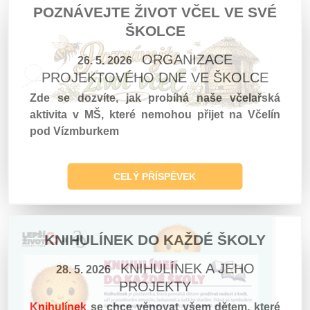
POZNÁVEJTE ŽIVOT VČEL VE SVÉ
ŠKOLCE
ORGANIZACE
26. 5. 2026
PROJEKTOVÉHO DNE VE ŠKOLCE
Zde se dozvíte, jak probíhá naše včelařská
aktivita v MŠ, které nemohou přijet na Včelín
pod Vízmburkem
CELÝ PŘÍSPĚVEK
KNIHULÍNEK DO KAŽDÉ ŠKOLY
KNIHULÍNEK A JEHO
28. 5. 2026
PROJEKTY
Knihulínek
se chce věnovat všem dětem, které