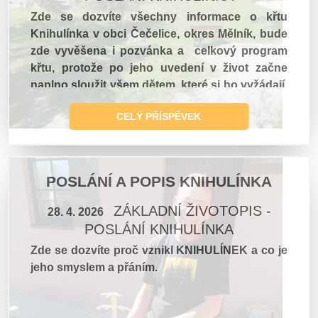
Zde se dozvíte všechny informace o křtu
Knihulínka v obci Čečelice, okres Mělník, bude
zde vyvěšena i pozvánka a celkový program
křtu, protože po jeho uvedení v život začne
naplno sloužit všem dětem, které si ho vyžádají,
aby přišel k nim na návštěvu
CELÝ PŘÍSPĚVEK
POSLÁNÍ A POPIS KNIHULÍNKA
ZÁKLADNÍ ŽIVOTOPIS -
28. 4. 2026
POSLÁNÍ KNIHULÍNKA
Zde se dozvíte proč vznikl KNIHULÍNEK a co je
jeho smyslem a přáním.