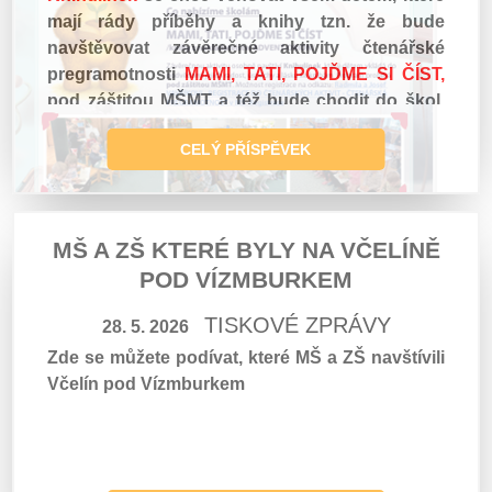
mají rády příběhy a knihy tzn. že bude
navštěvovat závěrečné aktivity čtenářské
pregramotnosti
MAMI, TATI, POJĎME SI ČÍST,
pod záštitou MŠMT a též bude chodit do škol,
které si ho objednají k předávání knih
CELÝ PŘÍSPĚVEK
prvňáčkům, kteří se naučili číst a mají rádi knihy
anebo do knihoven, kde bude probíhat
pasování prvňáčků. KNIHULÍNEK se objeví
vždy tam, kde bude škola chtít působit na
MŠ A ZŠ KTERÉ BYLY NA VČELÍNĚ
radost dětí.
POD VÍZMBURKEM
TISKOVÉ ZPRÁVY
28. 5. 2026
Zde se můžete podívat, které MŠ a ZŠ navštívili
Včelín pod Vízmburkem