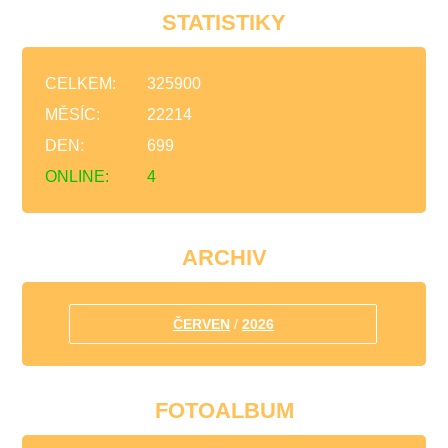
STATISTIKY
CELKEM:
325900
MĚSÍC:
22214
DEN:
699
ONLINE:
4
ARCHIV
ČERVEN
/
2026
FOTOALBUM