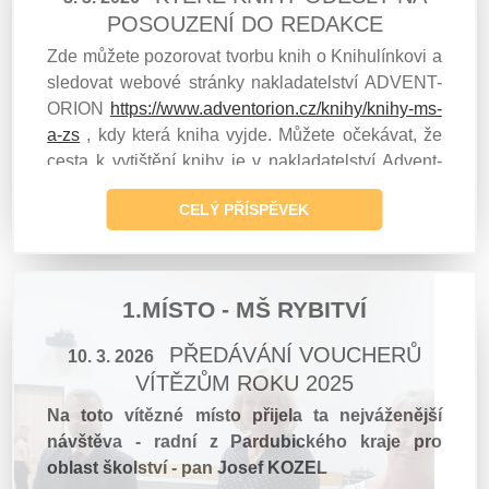
POSOUZENÍ DO REDAKCE
Zde můžete pozorovat tvorbu knih o Knihulínkovi a
sledovat webové stránky nakladatelství ADVENT-
ORION
https://www.adventorion.cz/knihy/knihy-ms-
a-zs
, kdy která kniha vyjde. Můžete očekávat, že
cesta k vytištění knihy je v nakladatelství Advent-
Orion dlouhá - rukopis se musí posoudit a pak
CELÝ PŘÍSPĚVEK
navrhnout doporučení správní radě. Po úspěšném
absolvování potvrzení zájmu je povoleno knihu
zařadit do edičního plánu a na knize se začíná
tvrdě pracovat na přípravu knihy pro tiskárnu, takže
1.MÍSTO - MŠ RYBITVÍ
od odeslání rukopisu můžeme předpokládat čas až
1,5 roku.
PŘEDÁVÁNÍ VOUCHERŮ
10. 3. 2026
Označení dílu a přesný název rozpracovaných
VÍTĚZŮM ROKU 2025
témat se může změnit.
Vždy bude vše aktuální
Na toto vítězné místo přijela ta nejváženější
až bude rukopis dotvořen a předán na
návštěva - radní z Pardubického kraje pro
posouzení redakci.
oblast školství - pan Josef KOZEL