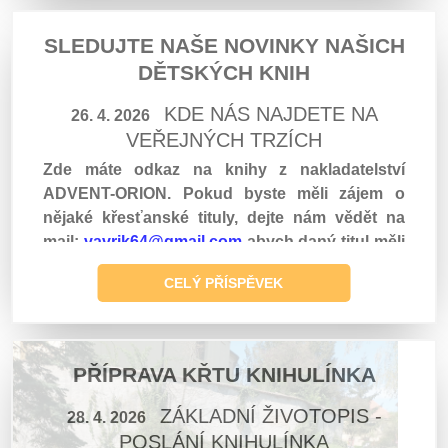
SLEDUJTE NAŠE NOVINKY NAŠICH
DĚTSKÝCH KNIH
KDE NÁS NAJDETE NA
26. 4. 2026
VEŘEJNÝCH TRZÍCH
Zde máte odkaz na knihy z nakladatelství
ADVENT-ORION. Pokud byste měli zájem o
nějaké křesťanské tituly, dejte nám vědět na
mail:
vavrik64@gmail.com
abych daný titul měli
na trzích, protože naší hlavní nabídkou jsou
CELÝ PŘÍSPĚVEK
dětské knihy, které formují charakter vašich
dětí.
PŘÍPRAVA KŘTU KNIHULÍNKA
ZÁKLADNÍ ŽIVOTOPIS -
28. 4. 2026
POSLÁNÍ KNIHULÍNKA