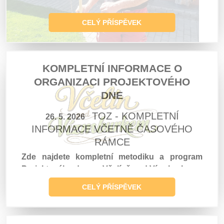
CELÝ PŘÍSPĚVEK
KOMPLETNÍ INFORMACE O
ORGANIZACI PROJEKTOVÉHO
DNE
TOZ - KOMPLETNÍ
26. 5. 2026
INFORMACE VČETNĚ ČASOVÉHO
RÁMCE
Zde najdete kompletní metodiku a program
Projektového dne na Včelíně pod Vízmburkem
CELÝ PŘÍSPĚVEK