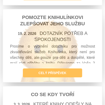
POMOZTE KNIHULÍNKOVI
ZLEPŠOVAT JEHO SLUŽBU
DOTAZNÍK POTŘEB A
19. 2. 2026
SPOKOJENOSTI
Prosíme o vyplnění dotazníku pro možnost
zkvalitňování služeb Knihulínka, který není pro
všechny děti, ale pouze pro děti a dospělé, které
mají rádi příběhy a knihy. Děkujeme za Vaše 2
minuty pomoci. Váš
KNIHULÍNEK
CELÝ PŘÍSPĚVEK
CO SE KDY TVOŘÍ
KTERÉ KNIHY ODEŠLY NA
3. 3. 2026